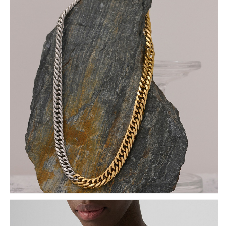
量
量
を
を
減
増
ら
や
す
す