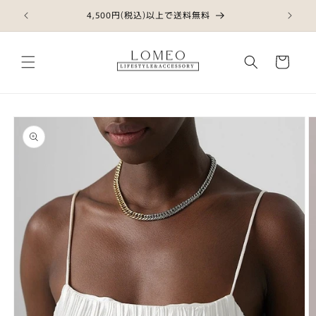
コンテ
ンツに
4,500円(税込)以上で送料無料
進む
カ
ー
ト
商品情
報にス
キップ