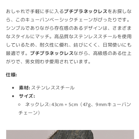
ベ
ベ
おしゃれで手軽に手に入る
プチプラネックレス
をお探しな
ー
ー
ら、このキューバンベーシックチェーンがぴったりです。
シ
シ
ッ
ッ
シンプルでありながら存在感のあるデザインは、さまざま
ク
ク
なスタイルにマッチ。高品質なステンレススチールを使用
チ
チ
しているため、耐久性に優れ、錆びにくく、日常使いにも
ェ
ェ
最適です。
プチプラネックレス
ながら、高級感のある仕上
ー
ー
がりで、男女問わず愛用されています。
ン
ン
ネ
ネ
仕様:
ッ
ッ
ク
ク
素材:
ステンレススチール
レ
レ
サイズ:
ス/2
ス/2
ネックレス: 43cm + 5cm（47g、9mmキューバン
ト
ト
チェーン）
ー
ー
ン
ン
の
の
数
数