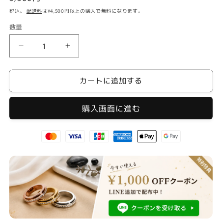
常
税込。
配送料
は¥4,500円以上の購入で無料になります。
価
数量
格
プ
プ
チ
チ
プ
プ
カートに追加する
ラ
ラ
ア
ア
ク
ク
セ
セ
サ
サ
リ
リ
ー
ー
キ
キ
ュ
ュ
ー
ー
バ
バ
ン
ン