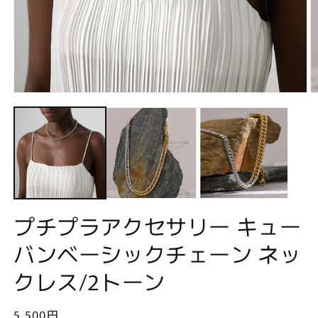
モ
ー
ダ
ル
で
メ
デ
ィ
ア
(1)
(2
プチプラアクセサリー キュー
を
開
バンベーシックチェーン ネッ
く
クレス/2トーン
通
5,500円