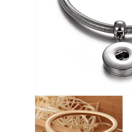
モ
ー
ダ
ル
で
メ
デ