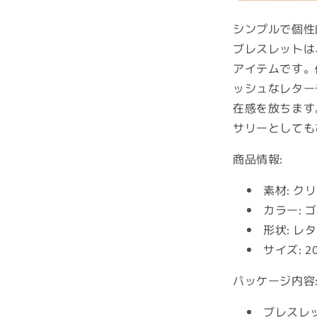
ト
レ
シンプルで個性
ッ
ブレスレットは
チ
アイテムです。
ブ
ッシュなレター
レ
在感を放ちます
ス
サリーとしても
レ
ッ
商品情報:
ト
の
素材: ク
数
カラー:
量
形状: レ
を
減
サイズ: 
ら
パッケージ内容
す
ブレスレッ