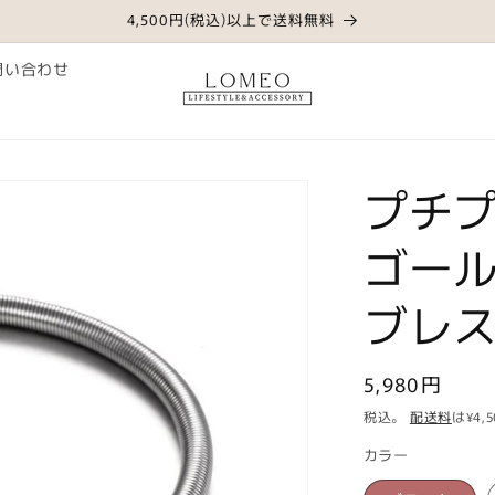
4,500円(税込)以上で送料無料
問い合わせ
プチ
ゴー
ブレ
通
5,980円
常
税込。
配送料
は¥4
価
カラー
格