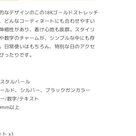
ト
レ
的なデザインのこの18Kゴールドストレッチ
ッ
、どんなコーディネートにも合わせやすい
チ
伸縮性があり、着け心地も抜群。スタイリ
ブ
や数字のチャームが、シンプルな中にも存
レ
。日常使いはもちろん、特別な日のアクセ
ス
ぴったりです。
レ
ッ
ト
の
リスタルパール
数
 ゴールド、シルバー、ブラックガンカラー
量
ター/数字/テキスト
を
増
20mm以上
や
:
す
ト x1