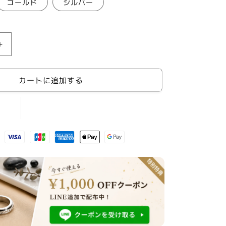
ゴールド
シルバー
プ
チ
プ
カートに追加する
ラ
ア
ク
セ
サ
リ
ー
ゴ
ー
ル
ド
ス