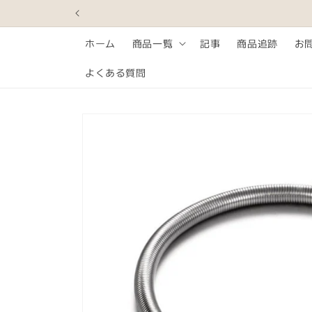
コンテ
ンツに
進む
ホーム
商品一覧
記事
商品追跡
お
よくある質問
商品情
報にス
キップ