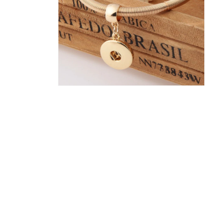
ィ
ア
(1)
を
開
く
モ
ー
ダ
ル
で
メ
デ
ィ
ア
(2)
を
開
く