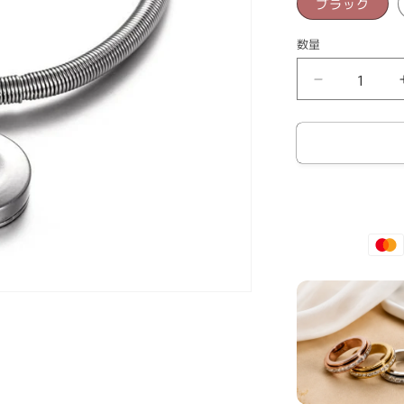
ブラック
数量
プ
チ
プ
ラ
ア
ク
セ
サ
リ
ー
ゴ
ー
ル
ド
ス