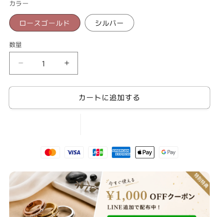
カラー
格
価
格
ロースゴールド
シルバー
数量
プ
プ
チ
チ
プ
プ
カートに追加する
ラ
ラ
ア
ア
ク
ク
セ
セ
サ
サ
リ
リ
ー
ー
iced
iced
ブ
ブ
レ
レ