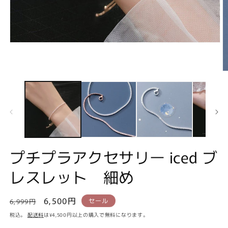
モ
ー
ダ
ル
で
メ
デ
ィ
ア
(1)
を
開
プチプラアクセサリー iced ブ
く
(2
レスレット 細め
通
セ
6,500円
セール
6,999円
常
ー
税込。
配送料
は¥4,500円以上の購入で無料になります。
価
ル