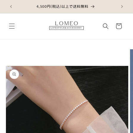
コンテ
ンツに
4,500円(税込)以上で送料無料
進む
カ
ー
ト
商品情
報にス
キップ