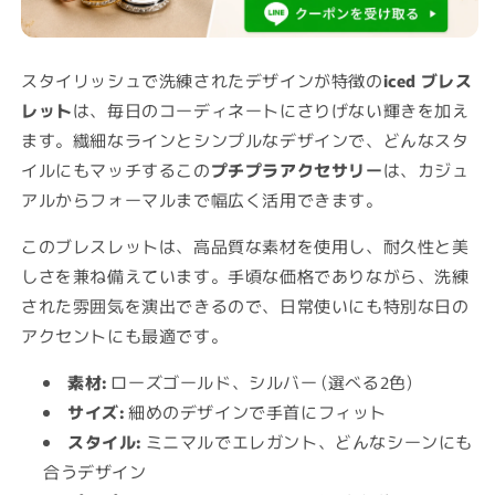
ス
ス
レ
レ
ッ
ッ
スタイリッシュで洗練されたデザインが特徴の
iced ブレス
ト
ト
細
細
レット
は、毎日のコーディネートにさりげない輝きを加え
め
め
ます。繊細なラインとシンプルなデザインで、どんなスタ
の
の
イルにもマッチするこの
プチプラアクセサリー
は、カジュ
数
数
アルからフォーマルまで幅広く活用できます。
量
量
を
を
このブレスレットは、高品質な素材を使用し、耐久性と美
減
増
しさを兼ね備えています。手頃な価格でありながら、洗練
ら
や
された雰囲気を演出できるので、日常使いにも特別な日の
す
す
アクセントにも最適です。
素材:
ローズゴールド、シルバー (選べる2色)
サイズ:
細めのデザインで手首にフィット
スタイル:
ミニマルでエレガント、どんなシーンにも
合うデザイン