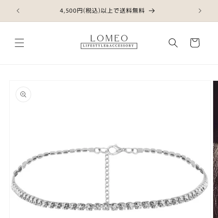
コンテ
ンツに
4,500円(税込)以上で送料無料
進む
カ
ー
ト
商品情
報にス
キップ