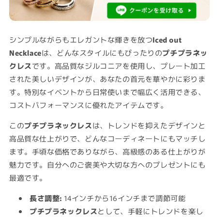
の
の
数
数
量
量
を
を
シンプルながらもエレガントな輝きを放つ
Iced out
減
増
Necklace
は、どんなスタイルにもぴったりの
プチプラネッ
ら
や
クレス
です。高品質なジルコニアを使用し、プレート加工
す
す
された美しいデザインが、あなたの首元を華やかに彩りま
す。特別なイベントから日常使いまで幅広く活用できる、
コストパフォーマンスに優れたアイテムです。
この
プチプラネックレス
は、トレンドを抑えたデザインと
高品質な仕上がりで、どんなコーディネートにもマッチし
ます。手頃な価格でありながら、高級感のある仕上がりが
魅力です。自分へのご褒美や大切な方へのプレゼントにも
最適です。
長さ調整:
14インチから16インチまで調節可能
プチプラネックレス
として、手軽にトレンドを楽し