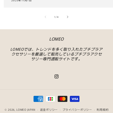
2025年11月1日
の
1
/
4
LOMEO
LOMEOでは、トレンドを多く取り入れたプチプラア
クセサリーを厳選して販売しているプチプラアクセ
サリー専門通販サイトです。
Instagram
決
済
© 2026,
LOMEO
JAPAN
方
返金ポリシー
プライバシーポリシー
利用規約