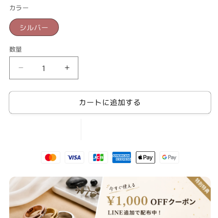
価
カラー
格
シルバー
数量
プ
プ
チ
チ
プ
プ
カートに追加する
ラ
ラ
ア
ア
ク
ク
セ
セ
サ
サ
リ
リ
ー
ー
Iced
Iced
out
out
Necklace
Necklace