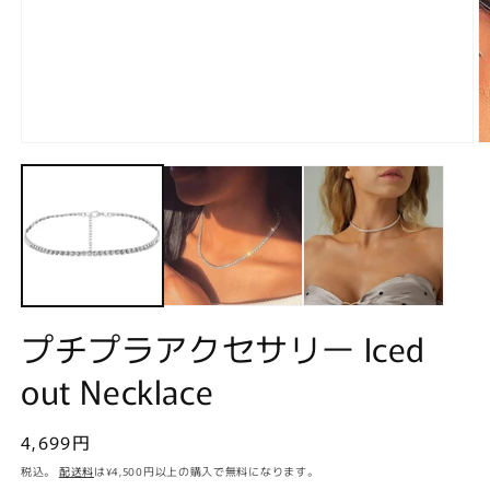
モ
ー
ダ
ル
で
メ
デ
ィ
ア
(1)
(2
プチプラアクセサリー Iced
を
開
out Necklace
く
通
4,699円
常
税込。
配送料
は¥4,500円以上の購入で無料になります。